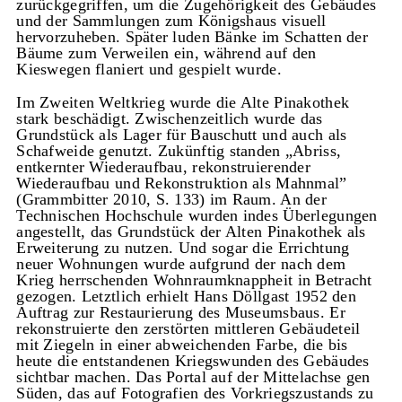
zurückgegriffen, um die Zugehörigkeit des Gebäudes
und der Sammlungen zum Königshaus visuell
hervorzuheben. Später luden Bänke im Schatten der
Bäume zum Verweilen ein, während auf den
Kieswegen flaniert und gespielt wurde.
Im Zweiten Weltkrieg wurde die Alte Pinakothek
stark beschädigt. Zwischenzeitlich wurde das
Grundstück als Lager für Bauschutt und auch als
Schafweide genutzt. Zukünftig standen „Abriss,
entkernter Wiederaufbau, rekonstruierender
Wiederaufbau und Rekonstruktion als Mahnmal”
(Grammbitter 2010, S. 133) im Raum. An der
Technischen Hochschule wurden indes Überlegungen
angestellt, das Grundstück der Alten Pinakothek als
Erweiterung zu nutzen. Und sogar die Errichtung
neuer Wohnungen wurde aufgrund der nach dem
Krieg herrschenden Wohnraumknappheit in Betracht
gezogen. Letztlich erhielt Hans Döllgast 1952 den
Auftrag zur Restaurierung des Museumsbaus. Er
rekonstruierte den zerstörten mittleren Gebäudeteil
mit Ziegeln in einer abweichenden Farbe, die bis
heute die entstandenen Kriegswunden des Gebäudes
sichtbar machen. Das Portal auf der Mittelachse gen
Süden, das auf Fotografien des Vorkriegszustands zu