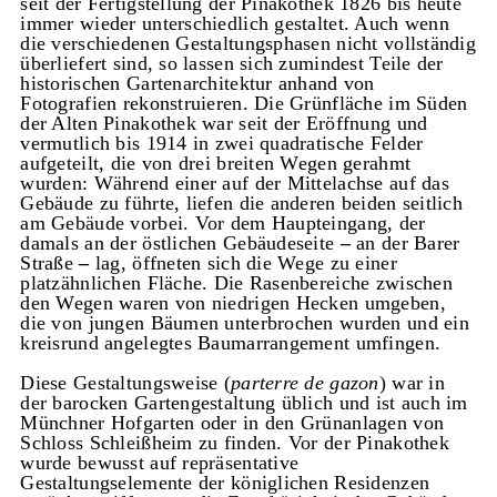
seit der Fertigstellung der Pinakothek 1826 bis heute
immer wieder unterschiedlich gestaltet. Auch wenn
die verschiedenen Gestaltungsphasen nicht vollständig
überliefert sind, so lassen sich zumindest Teile der
historischen Gartenarchitektur anhand von
Fotografien rekonstruieren. Die Grünfläche im Süden
der Alten Pinakothek war seit der Eröffnung und
vermutlich bis 1914 in zwei quadratische Felder
aufgeteilt, die von drei breiten Wegen gerahmt
wurden: Während einer auf der Mittelachse auf das
Gebäude zu führte, liefen die anderen beiden seitlich
am Gebäude vorbei. Vor dem Haupteingang, der
damals an der östlichen Gebäudeseite
–
an der Barer
Straße
–
lag, öffneten sich die Wege zu einer
platzähnlichen Fläche. Die Rasenbereiche zwischen
den Wegen waren von niedrigen Hecken umgeben,
die von jungen Bäumen unterbrochen wurden und ein
kreisrund angelegtes Baumarrangement umfingen.
Diese Gestaltungsweise (
parterre de gazon
) war in
der barocken Gartengestaltung üblich und ist auch im
Münchner Hofgarten oder in den Grünanlagen von
Schloss Schleißheim zu finden. Vor der Pinakothek
wurde bewusst auf repräsentative
Gestaltungselemente der königlichen Residenzen