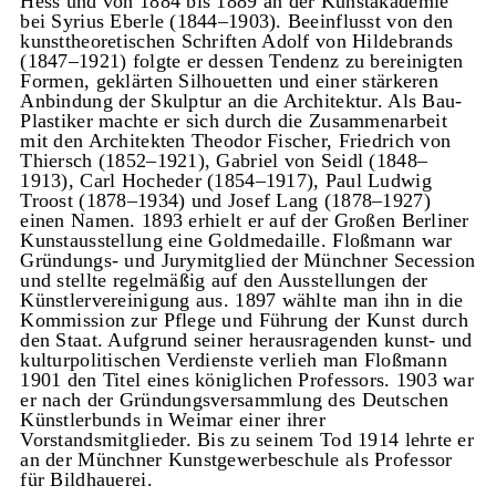
Hess und von 1884 bis 1889 an der Kunstakademie
bei Syrius Eberle (1844–1903). Beeinflusst von den
kunsttheoretischen Schriften Adolf von Hildebrands
(1847–1921) folgte er dessen Tendenz zu bereinigten
Formen, geklärten Silhouetten und einer stärkeren
Anbindung der Skulptur an die Architektur. Als Bau-
Plastiker machte er sich durch die Zusammenarbeit
mit den Architekten Theodor Fischer, Friedrich von
Thiersch (1852–1921), Gabriel von Seidl (1848–
1913), Carl Hocheder (1854–1917), Paul Ludwig
Troost (1878–1934) und Josef Lang (1878–1927)
einen Namen. 1893 erhielt er auf der Großen Berliner
Kunstausstellung eine Goldmedaille. Floßmann war
Gründungs- und Jurymitglied der Münchner Secession
und stellte regelmäßig auf den Ausstellungen der
Künstlervereinigung aus. 1897 wählte man ihn in die
Kommission zur Pflege und Führung der Kunst durch
den Staat. Aufgrund seiner herausragenden kunst- und
kulturpolitischen Verdienste verlieh man Floßmann
1901 den Titel eines königlichen Professors. 1903 war
er nach der Gründungsversammlung des Deutschen
Künstlerbunds in Weimar einer ihrer
Vorstandsmitglieder. Bis zu seinem Tod 1914 lehrte er
an der Münchner Kunstgewerbeschule als Professor
für Bildhauerei.