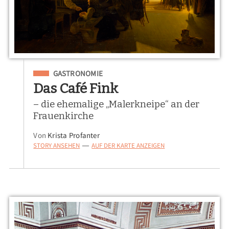
Eingeordnet unter
GASTRONOMIE
Das Café Fink
– die ehemalige „Malerkneipe“ an der
Frauenkirche
Von
Krista Profanter
STORY ANSEHEN
AUF DER KARTE ANZEIGEN
—