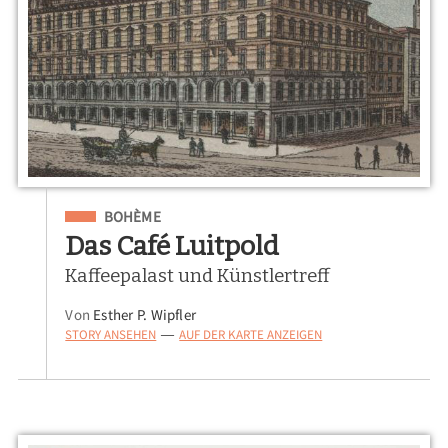
Eingeordnet unter
BOHÈME
Das Café Luitpold
Kaffeepalast und Künstlertreff
Von
Esther P. Wipfler
STORY ANSEHEN
AUF DER KARTE ANZEIGEN
—