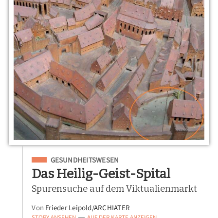
Eingeordnet unter
GESUNDHEITSWESEN
Das Heilig-Geist-Spital
Spurensuche auf dem Viktualienmarkt
Von
Frieder Leipold/ARCHIATER
STORY ANSEHEN
AUF DER KARTE ANZEIGEN
—