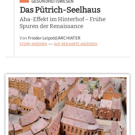
Eingeordnet unter
GESUNDHEITSWESEN
Das Pütrich-Seelhaus
Aha-Effekt im Hinterhof – Frühe
Spuren der Renaissance
Von
Frieder Leipold/ARCHIATER
STORY ANSEHEN
AUF DER KARTE ANZEIGEN
—