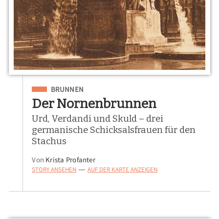
Eingeordnet unter
BRUNNEN
Der Nornenbrunnen
Urd, Verdandi und Skuld – drei
germanische Schicksalsfrauen für den
Stachus
Von
Krista Profanter
STORY ANSEHEN
AUF DER KARTE ANZEIGEN
—