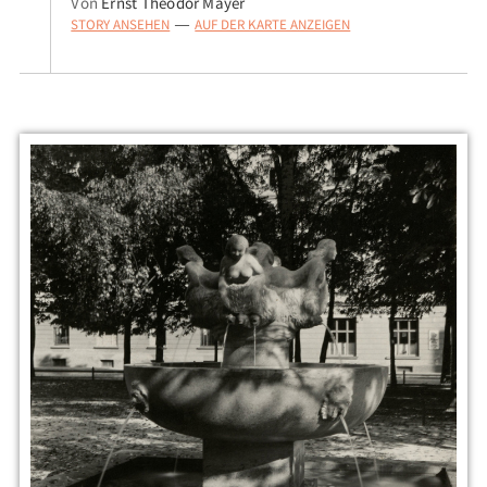
Von
Ernst Theodor Mayer
STORY ANSEHEN
AUF DER KARTE ANZEIGEN
—