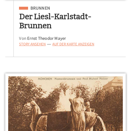
Eingeordnet unter
BRUNNEN
Der Liesl-Karlstadt-
Brunnen
Von
Ernst Theodor Mayer
STORY ANSEHEN
AUF DER KARTE ANZEIGEN
—