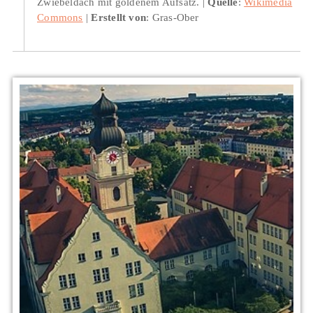
Zwiebeldach mit goldenem Aufsatz.
Quelle
:
Wikimedia
Commons
Erstellt von
: Gras-Ober