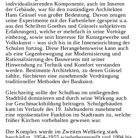
individualisierenden Komponente, auch im Inneren
der Gebäude, war für den zuständigen Architekten
Hans Grässel von großer Bedeutung. Davon zeugen
seine Experimente mit der Farbenlehre (gespeist u.a.
aus den Schriften Goethes und Grässels subjektiven
Erfahrungen), welche er mehrfach in seine Vorträge
einbezog, sowie sein Interesse für Kunstgewerbe und
Volkskunst – was sich bis in die Inneneinrichtung der
Schulen fortzog. Diese Herangehensweise kann auch
als eine Gegenbewegung zur Modernisierung und
Rationalisierung des Bauwesens mit seiner
Hinwendung zu Technik und Komfort verstanden
werden. Bestimmte Architekten, zu denen Grässel
zählte, fürchteten eine zunehmende Verdrängung
traditioneller Methoden der Baukunst.
Gleichzeitig sollte der Schulbau im umliegenden
Stadtbild dominieren und durch seine Wirkung auch
zur Geschmacksbildung beitragen. Schulgebäuden
kam im Verlaufe des 19. Jahrhunderts zunehmend
eine repräsentative Funktion im Stadtraum zu, welche
früher Kirchen vorbehalten gewesen war.
Der Komplex wurde im Zweiten Weltkrieg stark
beschädigt, 1954–1955 wiederhergestellt und 1994 bis