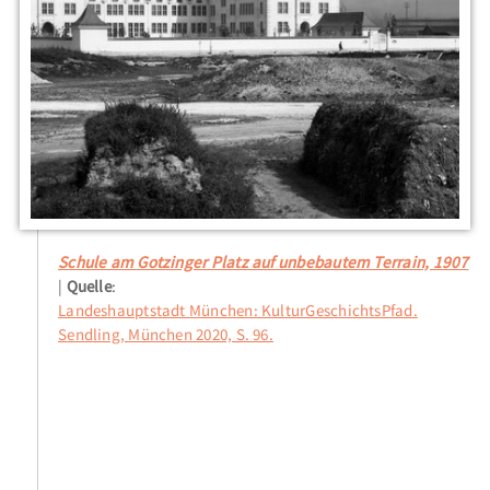
Schule am Gotzinger Platz auf unbebautem Terrain, 1907
Quelle
:
Landeshauptstadt München: KulturGeschichtsPfad.
Sendling, München 2020, S. 96.