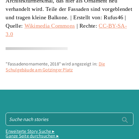
Architekturmerkmal, das hier als Ornament neu
verhandelt wird. Teile der Fassaden sind vorgeblendet
und tragen kleine Balkone. |
Erstellt von: Rufus46
|
Quelle:
Wikimedia Commons
| Rechte:
CC-BY-SA-
3.0
"Fassadenornamente, 2018" wird angezeigt in:
Die
Schulgebäude am Gotzinger Platz
Erweiterte Story Suche ▸
Ganze Seite durchsuchen ▸