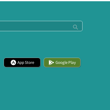
App Store
Google Play