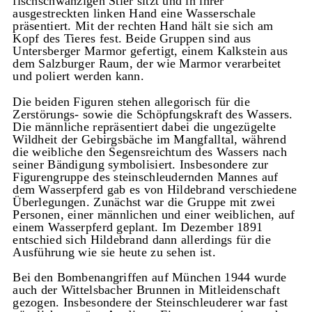
fischschwänzigen Stier sitzt und in ihrer
ausgestreckten linken Hand eine Wasserschale
präsentiert. Mit der rechten Hand hält sie sich am
Kopf des Tieres fest. Beide Gruppen sind aus
Untersberger Marmor gefertigt, einem Kalkstein aus
dem Salzburger Raum, der wie Marmor verarbeitet
und poliert werden kann.
Die beiden Figuren stehen allegorisch für die
Zerstörungs- sowie die Schöpfungskraft des Wassers.
Die männliche repräsentiert dabei die ungezügelte
Wildheit der Gebirgsbäche im Mangfalltal, während
die weibliche den Segensreichtum des Wassers nach
seiner Bändigung symbolisiert. Insbesondere zur
Figurengruppe des steinschleudernden Mannes auf
dem Wasserpferd gab es von Hildebrand verschiedene
Überlegungen. Zunächst war die Gruppe mit zwei
Personen, einer männlichen und einer weiblichen, auf
einem Wasserpferd geplant. Im Dezember 1891
entschied sich Hildebrand dann allerdings für die
Ausführung wie sie heute zu sehen ist.
Bei den Bombenangriffen auf München 1944 wurde
auch der Wittelsbacher Brunnen in Mitleidenschaft
gezogen. Insbesondere der Steinschleuderer war fast