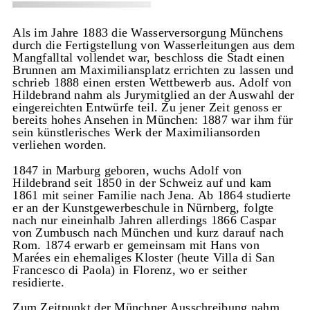
Als im Jahre 1883 die Wasserversorgung Münchens
durch die Fertigstellung von Wasserleitungen aus dem
Mangfalltal vollendet war, beschloss die Stadt einen
Brunnen am Maximiliansplatz errichten zu lassen und
schrieb 1888 einen ersten Wettbewerb aus. Adolf von
Hildebrand nahm als Jurymitglied an der Auswahl der
eingereichten Entwürfe teil. Zu jener Zeit genoss er
bereits hohes Ansehen in München: 1887 war ihm für
sein künstlerisches Werk der Maximiliansorden
verliehen worden.
1847 in Marburg geboren, wuchs Adolf von
Hildebrand seit 1850 in der Schweiz auf und kam
1861 mit seiner Familie nach Jena. Ab 1864 studierte
er an der Kunstgewerbeschule in Nürnberg, folgte
nach nur eineinhalb Jahren allerdings 1866 Caspar
von Zumbusch nach München und kurz darauf nach
Rom. 1874 erwarb er gemeinsam mit Hans von
Marées ein ehemaliges Kloster (heute Villa di San
Francesco di Paola) in Florenz, wo er seither
residierte.
Zum Zeitpunkt der Münchner Ausschreibung nahm