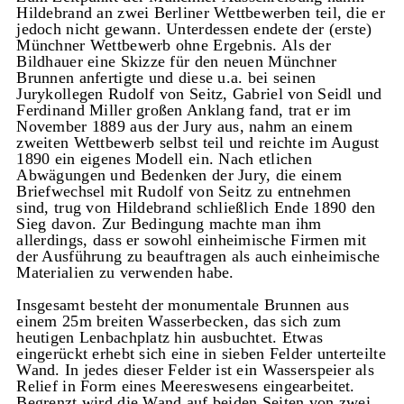
Hildebrand an zwei Berliner Wettbewerben teil, die er
jedoch nicht gewann. Unterdessen endete der (erste)
Münchner Wettbewerb ohne Ergebnis. Als der
Bildhauer eine Skizze für den neuen Münchner
Brunnen anfertigte und diese u.a. bei seinen
Jurykollegen Rudolf von Seitz, Gabriel von Seidl und
Ferdinand Miller großen Anklang fand, trat er im
November 1889 aus der Jury aus, nahm an einem
zweiten Wettbewerb selbst teil und reichte im August
1890 ein eigenes Modell ein. Nach etlichen
Abwägungen und Bedenken der Jury, die einem
Briefwechsel mit Rudolf von Seitz zu entnehmen
sind, trug von Hildebrand schließlich Ende 1890 den
Sieg davon. Zur Bedingung machte man ihm
allerdings, dass er sowohl einheimische Firmen mit
der Ausführung zu beauftragen als auch einheimische
Materialien zu verwenden habe.
Insgesamt besteht der monumentale Brunnen aus
einem 25m breiten Wasserbecken, das sich zum
heutigen Lenbachplatz hin ausbuchtet. Etwas
eingerückt erhebt sich eine in sieben Felder unterteilte
Wand. In jedes dieser Felder ist ein Wasserspeier als
Relief in Form eines Meereswesens eingearbeitet.
Begrenzt wird die Wand auf beiden Seiten von zwei