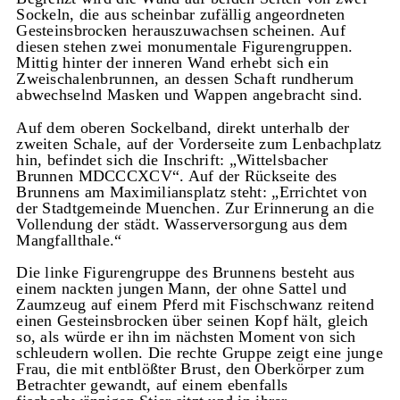
Sockeln, die aus scheinbar zufällig angeordneten
Gesteinsbrocken herauszuwachsen scheinen. Auf
diesen stehen zwei monumentale Figurengruppen.
Mittig hinter der inneren Wand erhebt sich ein
Zweischalenbrunnen, an dessen Schaft rundherum
abwechselnd Masken und Wappen angebracht sind.
Auf dem oberen Sockelband, direkt unterhalb der
zweiten Schale, auf der Vorderseite zum Lenbachplatz
hin, befindet sich die Inschrift: „Wittelsbacher
Brunnen MDCCCXCV“. Auf der Rückseite des
Brunnens am Maximiliansplatz steht: „Errichtet von
der Stadtgemeinde Muenchen. Zur Erinnerung an die
Vollendung der städt. Wasserversorgung aus dem
Mangfallthale.“
Die linke Figurengruppe des Brunnens besteht aus
einem nackten jungen Mann, der ohne Sattel und
Zaumzeug auf einem Pferd mit Fischschwanz reitend
einen Gesteinsbrocken über seinen Kopf hält, gleich
so, als würde er ihn im nächsten Moment von sich
schleudern wollen. Die rechte Gruppe zeigt eine junge
Frau, die mit entblößter Brust, den Oberkörper zum
Betrachter gewandt, auf einem ebenfalls