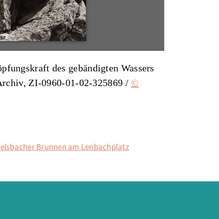
höpfungskraft des gebändigten Wassers
/Archiv, ZI-0960-01-02-325869 /
©
telsbacher Brunnen am Lenbachplatz