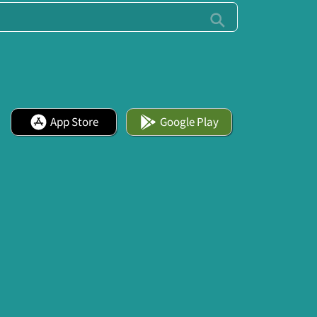
App Store
Google Play