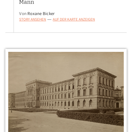
Mann
Von
Roxane Bicker
STORY ANSEHEN
AUF DER KARTE ANZEIGEN
—