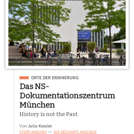
Eingeordnet unter
ORTE DER ERINNERUNG
Das NS-
Dokumentationszentrum
München
History is not the Past.
Von
Julia Kessler
STORY ANSEHEN
AUF DER KARTE ANZEIGEN
—