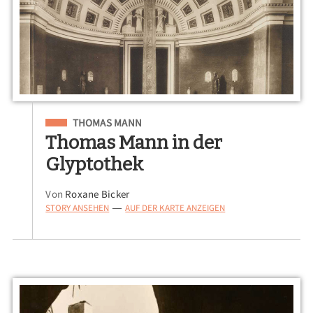
Eingeordnet unter
THOMAS MANN
Thomas Mann in der
Glyptothek
Von
Roxane Bicker
STORY ANSEHEN
AUF DER KARTE ANZEIGEN
—