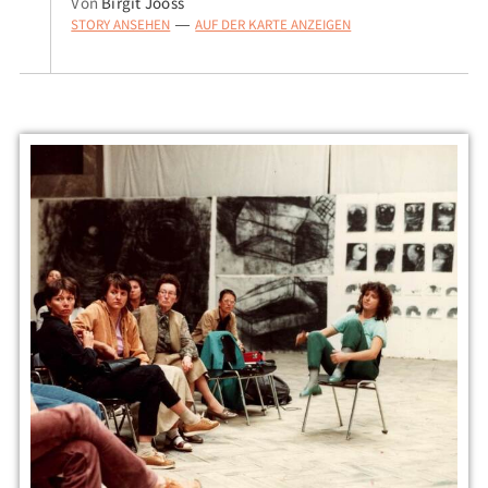
Von
Birgit Jooss
STORY ANSEHEN
AUF DER KARTE ANZEIGEN
—