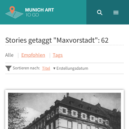
Stories getaggt "Maxvorstadt":
62
Alle
Empfohlen
Tags
Sortieren nach:
Titel
Erstellungsdatum