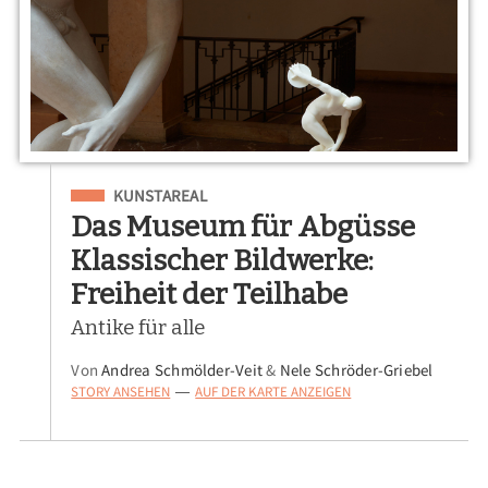
Eingeordnet unter
KUNSTAREAL
Das Museum für Abgüsse
Klassischer Bildwerke:
Freiheit der Teilhabe
Antike für alle
Von
Andrea Schmölder-Veit
&
Nele Schröder-Griebel
STORY ANSEHEN
AUF DER KARTE ANZEIGEN
—