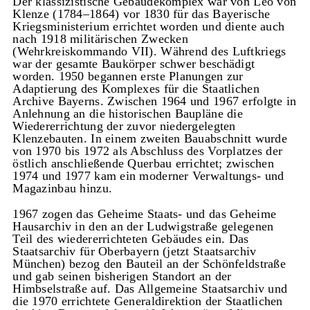
Der klassizistische Gebäudekomplex war von Leo von
Klenze (1784–1864) vor 1830 für das Bayerische
Kriegsministerium errichtet worden und diente auch
nach 1918 militärischen Zwecken
(Wehrkreiskommando VII). Während des Luftkriegs
war der gesamte Baukörper schwer beschädigt
worden. 1950 begannen erste Planungen zur
Adaptierung des Komplexes für die Staatlichen
Archive Bayerns. Zwischen 1964 und 1967 erfolgte in
Anlehnung an die historischen Baupläne die
Wiedererrichtung der zuvor niedergelegten
Klenzebauten. In einem zweiten Bauabschnitt wurde
von 1970 bis 1972 als Abschluss des Vorplatzes der
östlich anschließende Querbau errichtet; zwischen
1974 und 1977 kam ein moderner Verwaltungs- und
Magazinbau hinzu.
1967 zogen das Geheime Staats- und das Geheime
Hausarchiv in den an der Ludwigstraße gelegenen
Teil des wiedererrichteten Gebäudes ein. Das
Staatsarchiv für Oberbayern (jetzt Staatsarchiv
München) bezog den Bauteil an der Schönfeldstraße
und gab seinen bisherigen Standort an der
Himbselstraße auf. Das Allgemeine Staatsarchiv und
die 1970 errichtete Generaldirektion der Staatlichen