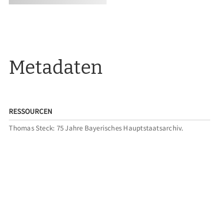
Metadaten
RESSOURCEN
Thomas Steck: 75 Jahre Bayerisches Hauptstaatsarchiv.
Organisation, Gebäude, Personen, Ausst.-Kat. München,
München 1996.
Bernhard Grau, Martina Haggenmüller und Elisabeth
Weinberger (Hg.): 100 Jahre Bayerisches Hauptstaatsarchiv.
Eine Ausstellung des Bayerischen Hauptstaatsarchivs, Ausst.-
Kat. München, München 2021.
ZITIEREMPFEHLUNG