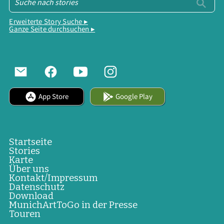
Erweiterte Story Suche ▸
Ganze Seite durchsuchen ▸
App Store
Google Play
Startseite
Stories
Karte
Über uns
Kontakt/Impressum
Datenschutz
Download
MunichArtToGo in der Presse
Touren