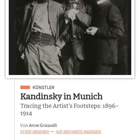
Eingeordnet unter
KÜNSTLER
Kandinsky in Munich
Tracing the Artist's Footsteps: 1896–
1914
Von
Anne Grasselli
STORY ANSEHEN
AUF DER KARTE ANZEIGEN
—