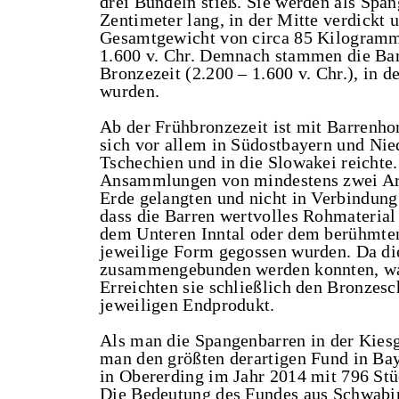
drei Bündeln stieß. Sie werden als Span
Zentimeter lang, in der Mitte verdickt 
Gesamtgewicht von circa 85 Kilogramm 
1.600 v. Chr. Demnach stammen die Bar
Bronzezeit (2.200 – 1.600 v. Chr.), in d
wurden.
Ab der Frühbronzezeit ist mit Barrenho
sich vor allem in Südostbayern und Nied
Tschechien und in die Slowakei reichte
Ansammlungen von mindestens zwei Artef
Erde gelangten und nicht in Verbindung
dass die Barren wertvolles Rohmaterial 
dem Unteren Inntal oder dem berühmten 
jeweilige Form gegossen wurden. Da die
zusammengebunden werden konnten, ware
Erreichten sie schließlich den Bronzes
jeweiligen Endprodukt.
Als man die Spangenbarren in der Kiesg
man den größten derartigen Fund in Bay
in Obererding im Jahr 2014 mit 796 Stü
Die Bedeutung des Fundes aus Schwabin