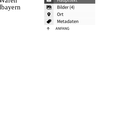
 Waren
Haupttext
dbayern
Bilder (4)
Ort
Metadaten
ANFANG