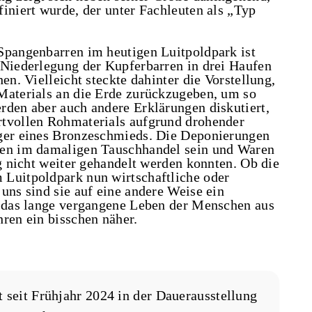
iniert wurde, der unter Fachleuten als „Typ
Spangenbarren im heutigen Luitpoldpark ist
 Niederlegung der Kupferbarren in drei Haufen
en. Vielleicht steckte dahinter die Vorstellung,
Materials an die Erde zurückzugeben, um so
rden aber auch andere Erklärungen diskutiert,
rtvollen Rohmaterials aufgrund drohender
ager eines Bronzeschmieds. Die Deponierungen
gen im damaligen Tauschhandel sein und Waren
ng nicht weiter gehandelt werden konnten. Ob die
 Luitpoldpark nun wirtschaftliche oder
uns sind sie auf eine andere Weise ein
s das lange vergangene Leben der Menschen aus
ren ein bisschen näher.
 seit Frühjahr 2024 in der Dauerausstellung