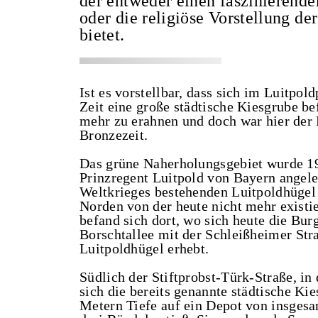
der entweder einen faszinierend
oder die religiöse Vorstellung d
bietet.
Ist es vorstellbar, dass sich im Luitpol
Zeit eine große städtische Kiesgrube b
mehr zu erahnen und doch war hier der 
Bronzezeit.
Das grüne Naherholungsgebiet wurde 19
Prinzregent Luitpold von Bayern angele
Weltkrieges bestehenden Luitpoldhügel 
Norden von der heute nicht mehr existi
befand sich dort, wo sich heute die Bur
Borschtallee mit der Schleißheimer Straß
Luitpoldhügel erhebt.
Südlich der Stiftprobst-Türk-Straße, i
sich die bereits genannte städtische Ki
Metern Tiefe auf ein Depot von insges