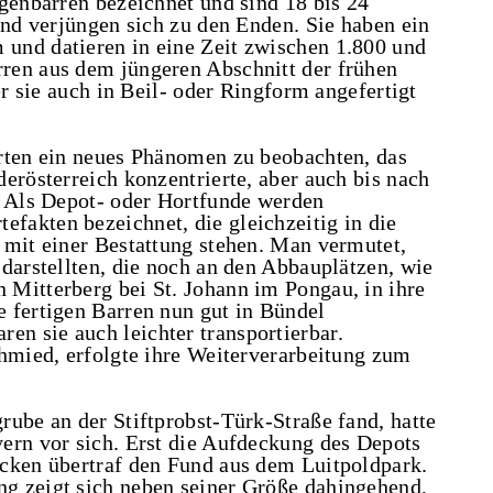
genbarren bezeichnet und sind 18 bis 24
und verjüngen sich zu den Enden. Sie haben ein
und datieren in eine Zeit zwischen 1.800 und
ren aus dem jüngeren Abschnitt der frühen
er sie auch in Beil- oder Ringform angefertigt
rten ein neues Phänomen zu beobachten, das
erösterreich konzentrierte, aber auch bis nach
. Als Depot- oder Hortfunde werden
akten bezeichnet, die gleichzeitig in die
 mit einer Bestattung stehen. Man vermutet,
darstellten, die noch an den Abbauplätzen, wie
Mitterberg bei St. Johann im Pongau, in ihre
 fertigen Barren nun gut in Bündel
n sie auch leichter transportierbar.
chmied, erfolgte ihre Weiterverarbeitung zum
rube an der Stiftprobst-Türk-Straße fand, hatte
ern vor sich. Erst die Aufdeckung des Depots
cken übertraf den Fund aus dem Luitpoldpark.
g zeigt sich neben seiner Größe dahingehend,