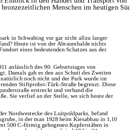
en Einblick in den Handel und Transport von
er bronzezeitlichen Menschen im heutigen Sü
dpark in Schwabing vor gar nicht allzu langer
efand? Heute ist von der Abraumhalde nichts
Fundort eines bedeutenden Schatzes aus der
11 anlässlich des 90. Geburtstages von
gt. Damals gab es den aus Schutt des Zweiten
natürlich noch nicht und der Park wurde im
erenden Stiftprobst-Türk-Straße begrenzt. Diese
gunderstraße erstreckt und verband die
e. Sie verlief an der Stelle, wo sich heute der
n der Nordwestecke des Luitpoldparks, befand
esgrube, in der man 1928 beim Kiesabbau in 1,10
amt 500 C-förmig gebogenen Kupferstäben in