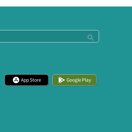
App Store
Google Play