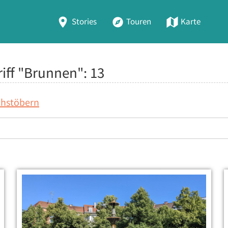
Stories
Touren
Karte
riff "Brunnen":
13
chstöbern