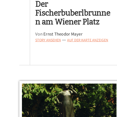
Der
Fischerbuberlbrunne
n am Wiener Platz
Von
Ernst Theodor Mayer
STORY ANSEHEN
AUF DER KARTE ANZEIGEN
—