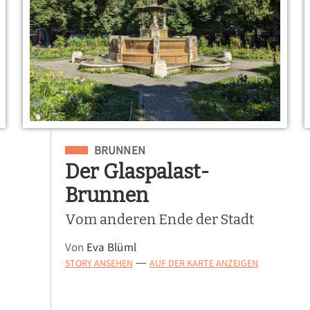
Eingeordnet unter
BRUNNEN
Der Glaspalast-
Brunnen
Vom anderen Ende der Stadt
Von
Eva Blüml
STORY ANSEHEN
AUF DER KARTE ANZEIGEN
—