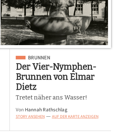
Eingeordnet unter
BRUNNEN
Der Vier-Nymphen-
Brunnen von Elmar
Dietz
Tretet näher ans Wasser!
Von
Hannah Rathschlag
STORY ANSEHEN
AUF DER KARTE ANZEIGEN
—