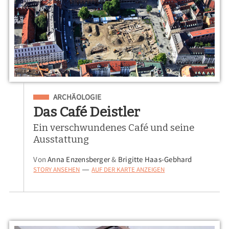
Eingeordnet unter
ARCHÄOLOGIE
Das Café Deistler
Ein verschwundenes Café und seine
Ausstattung
Von
Anna Enzensberger
&
Brigitte Haas-Gebhard
STORY ANSEHEN
AUF DER KARTE ANZEIGEN
—