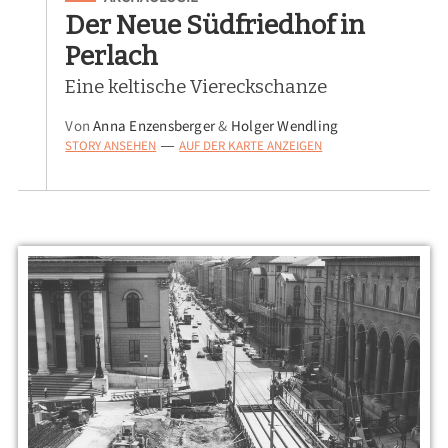
Der Neue Südfriedhof in
Perlach
Eine keltische Viereckschanze
Von
Anna Enzensberger
&
Holger Wendling
STORY ANSEHEN
AUF DER KARTE ANZEIGEN
—