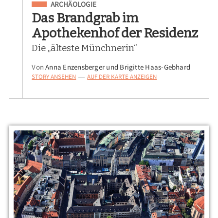
Eingeordnet unter
ARCHÄOLOGIE
Das Brandgrab im
Apothekenhof der Residenz
Die „älteste Münchnerin“
Von
Anna Enzensberger und Brigitte Haas-Gebhard
STORY ANSEHEN
AUF DER KARTE ANZEIGEN
—