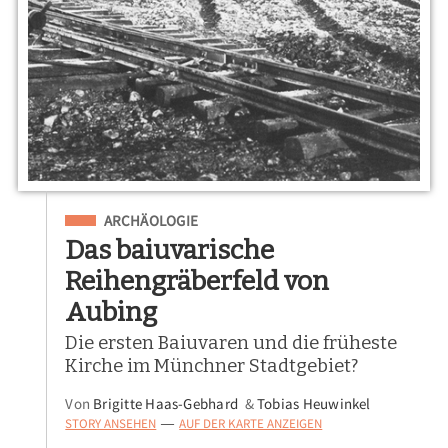
Eingeordnet unter
ARCHÄOLOGIE
Das baiuvarische
Reihengräberfeld von
Aubing
Die ersten Baiuvaren und die früheste
Kirche im Münchner Stadtgebiet?
Von
Brigitte Haas-Gebhard
&
Tobias Heuwinkel
STORY ANSEHEN
AUF DER KARTE ANZEIGEN
—