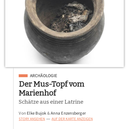
Eingeordnet unter
ARCHÄOLOGIE
Der Mus-Topf vom
Marienhof
Schätze aus einer Latrine
Von
Elke Bujok
&
Anna Enzensberger
STORY ANSEHEN
AUF DER KARTE ANZEIGEN
—