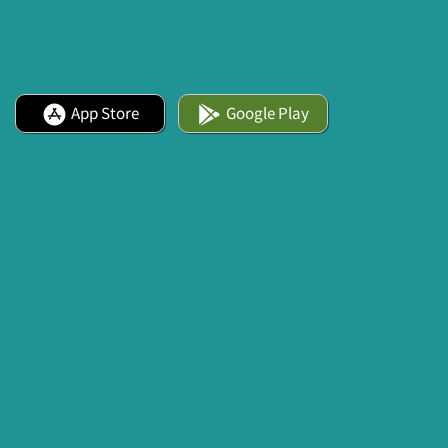
App Store
Google Play