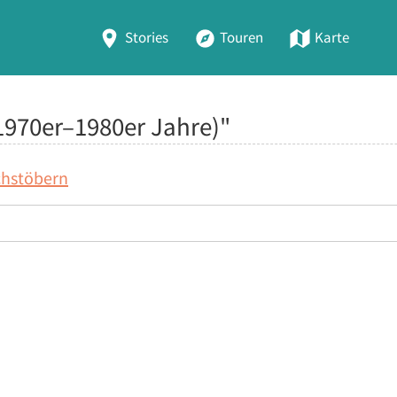
Stories
Touren
Karte
1970er–1980er Jahre)"
chstöbern