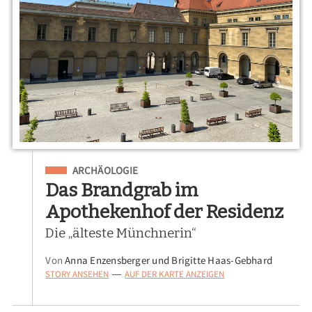
Eingeordnet unter
ARCHÄOLOGIE
Das Brandgrab im
Apothekenhof der Residenz
Die „älteste Münchnerin“
Von
Anna Enzensberger und Brigitte Haas-Gebhard
STORY ANSEHEN
AUF DER KARTE ANZEIGEN
—