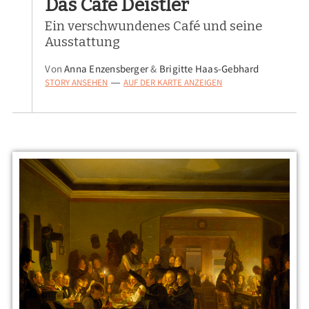
Das Café Deistler
Ein verschwundenes Café und seine
Ausstattung
Von
Anna Enzensberger
&
Brigitte Haas-Gebhard
STORY ANSEHEN
AUF DER KARTE ANZEIGEN
—