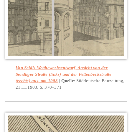
Von Seidls Wettbewerbsentwurf, Ansicht von der
Sendliger Straße (links) und der Pettenbeckstraße
(rechts) aus, um 1903
Quelle
: Süddeutsche Bauzeitung,
21.11.1903, S. 370–371