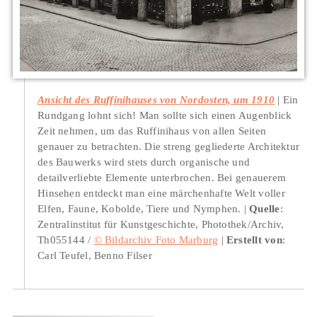
Ansicht des Ruffinihauses von Nordosten, um 1910
Ein
Rundgang lohnt sich! Man sollte sich einen Augenblick
Zeit nehmen, um das Ruffinihaus von allen Seiten
genauer zu betrachten. Die streng gegliederte Architektur
des Bauwerks wird stets durch organische und
detailverliebte Elemente unterbrochen. Bei genauerem
Hinsehen entdeckt man eine märchenhafte Welt voller
Elfen, Faune, Kobolde, Tiere und Nymphen.
Quelle
:
Zentralinstitut für Kunstgeschichte, Photothek/Archiv,
Th055144 /
© Bildarchiv Foto Marburg
Erstellt von
:
Carl Teufel, Benno Filser