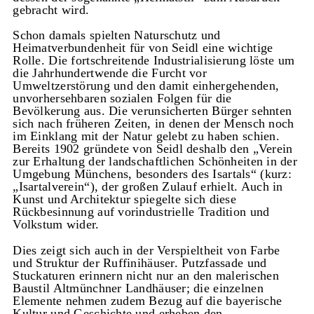
gebracht wird.
Schon damals spielten Naturschutz und
Heimatverbundenheit für von Seidl eine wichtige
Rolle. Die fortschreitende Industrialisierung löste um
die Jahrhundertwende die Furcht vor
Umweltzerstörung und den damit einhergehenden,
unvorhersehbaren sozialen Folgen für die
Bevölkerung aus. Die verunsicherten Bürger sehnten
sich nach früheren Zeiten, in denen der Mensch noch
im Einklang mit der Natur gelebt zu haben schien.
Bereits 1902 gründete von Seidl deshalb den „Verein
zur Erhaltung der landschaftlichen Schönheiten in der
Umgebung Münchens, besonders des Isartals“ (kurz:
„Isartalverein“), der großen Zulauf erhielt. Auch in
Kunst und Architektur spiegelte sich diese
Rückbesinnung auf vorindustrielle Tradition und
Volkstum wider.
Dies zeigt sich auch in der Verspieltheit von Farbe
und Struktur der Ruffinihäuser. Putzfassade und
Stuckaturen erinnern nicht nur an den malerischen
Baustil Altmünchner Landhäuser; die einzelnen
Elemente nehmen zudem Bezug auf die bayerische
Kultur und Geschichte und erheben den