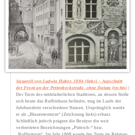
Aquarell von Ludwig Huber, 1884 (links) – Ausschnitt
der Front an der Pettenbeckstraße, ohne Datum (rechts)
Der Turm des mittelalterlichen Stadttores, an dessen Stelle
sich heute das Ruffinihaus befindet, trug im Laufe der
Jahrhunderte verschiedene Namen. Ursprünglich wurde
er als „Blauententurm“ (Zeichnung links) erbaut.
Schließlich jedoch prägten die Besitzer die weit
verbreiteten Bezeichnungen „Püttrich-“ bzw.
„Ruffiniturm“. Im Jahr 1808 wurde der Turm im Rahmen