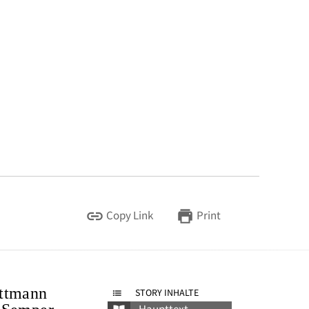
Copy Link
Print
ittmann
STORY INHALTE