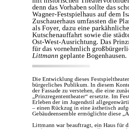
mit historischen Theatervorbilde
denn das Vorhaben sollte das sch
Wagner-Festspielhaus auf dem Is
Zuschauerhaus umfassten die Pla
als Foyer, dazu eine parkähnli
Kutschenauffahrt sowie die städt
Ost-West-Ausrichtung. Das Prinzr
für das vornehmlich großbürgerl
Littmann
geplante Bogenhausen.
Die Entwicklung dieses Festspieltheate
bürgerliches Publikum. In diesem Kont
der Fassade zu verstehen, die eine zunä
„Prinzregententheater“ ersetzte. Im Fe
Erleben der im Jugendstil allgegenwär
– einen Rückzug in eine ästhetisch auf
Gebäudeensemble ermöglichte diese „Ab
Littmann war beauftragt, ein Haus für