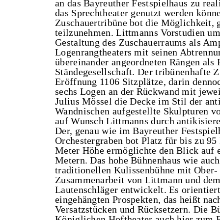
an das Bayreuther Festspielhaus zu reali
das Sprechtheater genutzt werden könn
Zuschauertribüne bot die Möglichkeit,
teilzunehmen. Littmanns Vorstudien umf
Gestaltung des Zuschauerraums als Amph
Logenrangtheaters mit seinen Abtrenn
übereinander angeordneten Rängen als R
Ständegesellschaft. Der tribünenhafte
Eröffnung 1106 Sitzplätze, darin denno
sechs Logen an der Rückwand mit jewei
Julius Mössel die Decke im Stil der an
Wandnischen aufgestellte Skulpturen 
auf Wunsch Littmanns durch antikisiere
Der, genau wie im Bayreuther Festspiel
Orchestergraben bot Platz für bis zu 9
Meter Höhe ermöglichte den Blick auf 
Metern. Das hohe Bühnenhaus wie auch
traditionellen Kulissenbühne mit Ober
Zusammenarbeit von Littmann und dem 
Lautenschläger entwickelt. Es orientie
eingehängten Prospekten, das heißt na
Versatzstücken und Rücksetzern. Die B
Königlichen Hoftheater auch hier zum