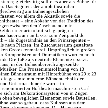
sieren; gleichzeitig sollte es aber als Bühne für
en. Das Segment der amphitheatralen
 gleichwertig am Bühnengeschehen
assten vor allem die Akustik sowie die
itheater – eine Abkehr von der Tradition des
ungen zwischen den Zuschauenden in
elikt einer aristokratisch geprägten
 Zuschauerraum umfasste zum Zeitpunkt der
ch – als Zugeständnis an den Prinzregenten –
ls neun Plätzen. Im Zuschauerraum gestaltete
tiken Groteskenmalerei. Ursprünglich in großen
von Komponisten und Dramatikern wurden noch
nde Dreifüße als neutrale Elemente ersetzt.
haus, in den Bühnenbereich abgesenkte
5 Musiker. Die Proszeniumsöffnung von 13
einen Bühnenraum mit Hinterbühne von 29 x 23
 die gesamte moderne Bühnentechnik der
- und Untermaschinerie wurde in
renommierten Hoftheatermaschinisten Carl
rte sich am Dekorationssystem von in Zügen
ch oben beweglichen Elementen sowie Bauteilen,
ühne war so gebaut, dass Kulissen aus dem
 Einsatz kommen konnten. Das Haus wurde