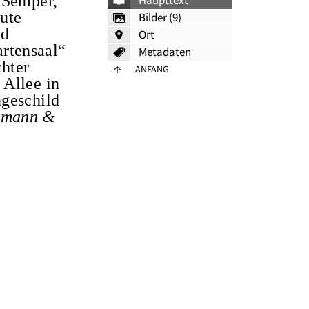
d Semper,
Haupttext
aute
Bilder (9)
nd
Ort
rtensaal“
Metadaten
hter
ANFANG
 Allee in
ngeschild
lmann &