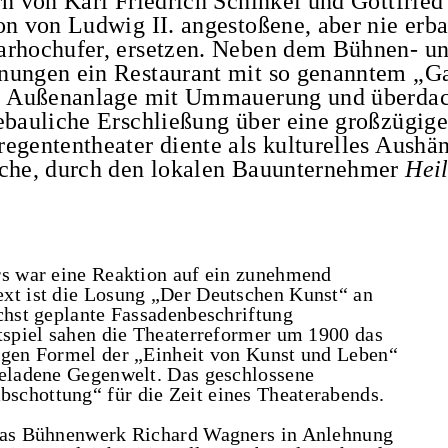
rn von Karl Friedrich Schinkel und Gottfrie
on von Ludwig II. angestoßene, aber nie erb
arhochufer, ersetzen. Neben dem Bühnen- u
nungen ein Restaurant mit so genanntem „Ga
che Außenanlage mit Ummauerung und überdac
ebauliche Erschließung über eine großzügige
egententheater diente als kulturelles Aushä
iche, durch den lokalen Bauunternehmer
Hei
rs war eine Reaktion auf ein zunehmend
ext ist die Losung „Der Deutschen Kunst“ an
chst geplante Fassadenbeschriftung
stspiel sahen die Theaterreformer um 1900 das
tigen Formel der „Einheit von Kunst und Leben“
geladene Gegenwelt. Das geschlossene
schottung“ für die Zeit eines Theaterabends.
 das Bühnenwerk Richard Wagners in Anlehnung