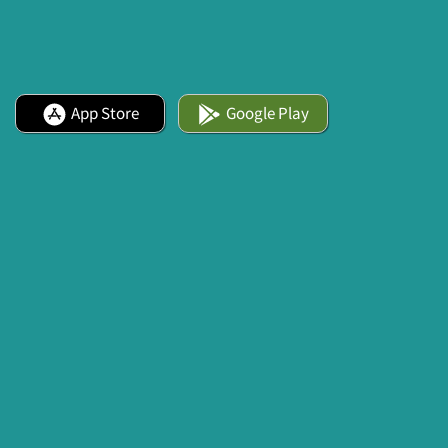
App Store
Google Play