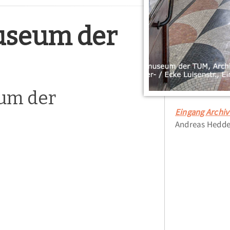
useum der
aum der
Eingang Archi
Andreas Hedde