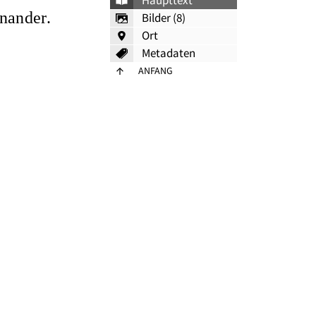
Haupttext
nander.
Bilder (8)
Ort
Metadaten
ANFANG