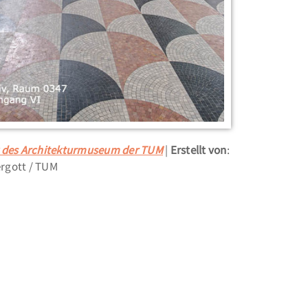
v des Architekturmuseum der TUM
Erstellt von
:
rgott / TUM