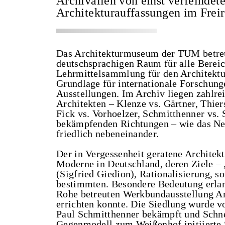
Archivalien von einst verfeindet
Architekturauffassungen im Frei
Das Architekturmuseum der TUM betreu
deutschsprachigen Raum für alle Bereic
Lehrmittelsammlung für den Architektur
Grundlage für internationale Forschung
Ausstellungen. Im Archiv liegen zahlre
Architekten – Klenze vs. Gärtner, Thie
Fick vs. Vorhoelzer, Schmitthenner vs. 
bekämpfenden Richtungen – wie das Ne
friedlich nebeneinander.
Der in Vergessenheit geratene Architekt
Moderne in Deutschland, deren Ziele – 
(Sigfried Giedion), Rationalisierung, 
bestimmten. Besondere Bedeutung erlang
Rohe betreuten Werkbundausstellung A
errichten konnte. Die Siedlung wurde v
Paul Schmitthenner bekämpft und Schne
Gegenmodell zum Weißenhof initiierte