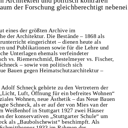
en Architekten und politisch konträren
raum der Forschung gleichberechtigt nebenei
t eines der größten Archive im
he der Architektur. Die Bestände – 1868 als
unterricht eingerichtet – dienen heute als
en und Publikationen sowie für die Lehre und
iche Unterlagen ehemals verfeindeter
rsch vs. Riemerschmid, Bestelmeyer vs. Fischer,
Schneck – sowie von politisch sich
ue Bauen gegen Heimatschutzarchitektur –
 Adolf Schneck gehörte zu den Vertretern der
„Licht, Luft, Öffnung für ein befreites Wohnen“
soziales Wohnen, neue Ästhetik – das Neue Bauen
te Schneck, als er auf der von Mies van der
m Weißenhof in Stuttgart 1927 zwei Häuser
on der konservativen „Stuttgarter Schule“ um
ck als „Baubolschewist“ beschimpft. Als
 Schmitthenner 1933 im Rahmen der