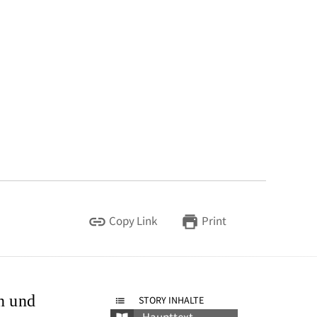
Copy Link
Print
n und
STORY INHALTE