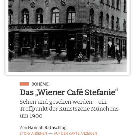
Eingeordnet unter
BOHÈME
Das „Wiener Café Stefanie“
Sehen und gesehen werden – ein
Treffpunkt der Kunstszene Münchens
um 1900
Von
Hannah Rathschlag
STORY ANSEHEN
AUF DER KARTE ANZEIGEN
—