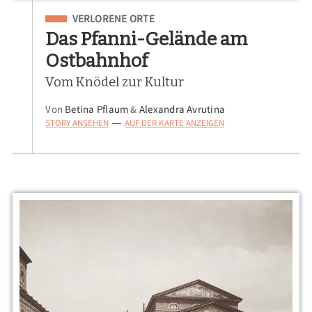
Eingeordnet unter
VERLORENE ORTE
Das Pfanni-Gelände am
Ostbahnhof
Vom Knödel zur Kultur
Von
Betina Pflaum
&
Alexandra Avrutina
STORY ANSEHEN
AUF DER KARTE ANZEIGEN
—