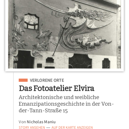
Eingeordnet unter
VERLORENE ORTE
Das Fotoatelier Elvira
Architektonische und weibliche
Emanzipationsgeschichte in der Von-
der-Tann-Straße 15
Von
Nicholas Maniu
STORY ANSEHEN
AUF DER KARTE ANZEIGEN
—