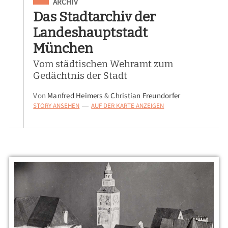
Eingeordnet unter
ARCHIV
Das Stadtarchiv der
Landeshauptstadt
München
Vom städtischen Wehramt zum
Gedächtnis der Stadt
Von
Manfred Heimers
&
Christian Freundorfer
STORY ANSEHEN
AUF DER KARTE ANZEIGEN
—