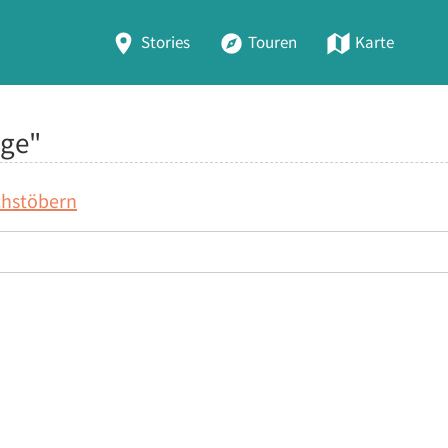
Stories
Touren
Karte
age"
chstöbern