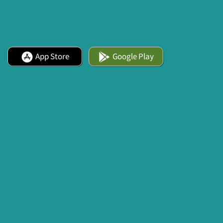
App Store
Google Play