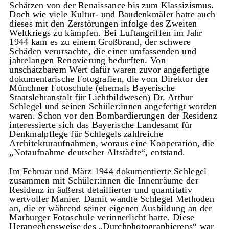
Schätzen von der Renaissance bis zum Klassizismus.
Doch wie viele Kultur- und Baudenkmäler hatte auch
dieses mit den Zerstörungen infolge des Zweiten
Weltkriegs zu kämpfen. Bei Luftangriffen im Jahr
1944 kam es zu einem Großbrand, der schwere
Schäden verursachte, die einer umfassenden und
jahrelangen Renovierung bedurften. Von
unschätzbarem Wert dafür waren zuvor angefertigte
dokumentarische Fotografien, die vom Direktor der
Münchner Fotoschule (ehemals Bayerische
Staatslehranstalt für Lichtbildwesen) Dr. Arthur
Schlegel und seinen Schüler:innen angefertigt worden
waren. Schon vor den Bombardierungen der Residenz
interessierte sich das Bayerische Landesamt für
Denkmalpflege für Schlegels zahlreiche
Architekturaufnahmen, woraus eine Kooperation, die
„Notaufnahme deutscher Altstädte“, entstand.
Im Februar und März 1944 dokumentierte Schlegel
zusammen mit Schüler:innen die Innenräume der
Residenz in äußerst detaillierter und quantitativ
wertvoller Manier. Damit wandte Schlegel Methoden
an, die er während seiner eigenen Ausbildung an der
Marburger Fotoschule verinnerlicht hatte. Diese
Herangehensweise des „Durchphotographierens“ war