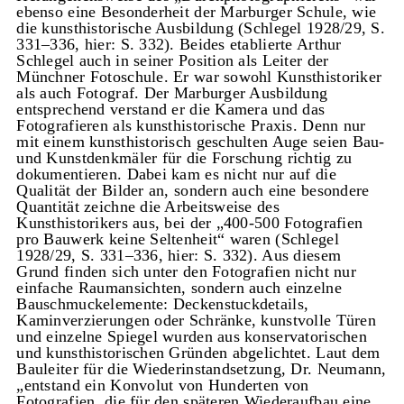
ebenso eine Besonderheit der Marburger Schule, wie
die kunsthistorische Ausbildung (Schlegel 1928/29, S.
331–336, hier: S. 332). Beides etablierte Arthur
Schlegel auch in seiner Position als Leiter der
Münchner Fotoschule. Er war sowohl Kunsthistoriker
als auch Fotograf. Der Marburger Ausbildung
entsprechend verstand er die Kamera und das
Fotografieren als kunsthistorische Praxis. Denn nur
mit einem kunsthistorisch geschulten Auge seien Bau-
und Kunstdenkmäler für die Forschung richtig zu
dokumentieren. Dabei kam es nicht nur auf die
Qualität der Bilder an, sondern auch eine besondere
Quantität zeichne die Arbeitsweise des
Kunsthistorikers aus, bei der „400-500 Fotografien
pro Bauwerk keine Seltenheit“ waren (Schlegel
1928/29, S. 331–336, hier: S. 332). Aus diesem
Grund finden sich unter den Fotografien nicht nur
einfache Raumansichten, sondern auch einzelne
Bauschmuckelemente: Deckenstuckdetails,
Kaminverzierungen oder Schränke, kunstvolle Türen
und einzelne Spiegel wurden aus konservatorischen
und kunsthistorischen Gründen abgelichtet. Laut dem
Bauleiter für die Wiederinstandsetzung, Dr. Neumann,
„entstand ein Konvolut von Hunderten von
Fotografien, die für den späteren Wiederaufbau eine