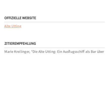
OFFIZIELLE WEBSITE
Alte Utting
ZITIEREMPFEHLUNG
Marie Kreilinger, “Die Alte Utting: Ein Ausflugsschiff als Bar über
den Dächern Münchens,”
MunichArtToGo
, accessed 7. August
2026,
https://municharttogo.zikg.eu/items/show/341
.
VERWANDTE TOUREN
P-SEMINAR DES KLENZE-GYMNASIUMS
EINGEORDNET UNTER