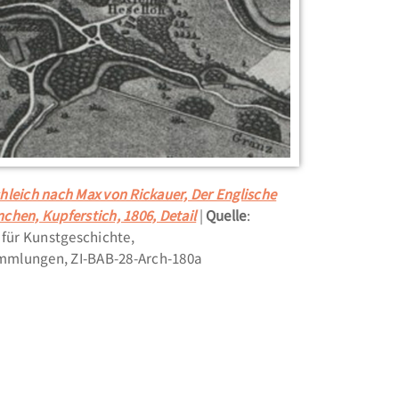
hleich nach Max von Rickauer, Der Englische
chen, Kupferstich, 1806, Detail
Quelle
:
t für Kunstgeschichte,
mlungen, ZI-BAB-28-Arch-180a