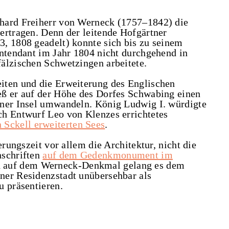
hard Freiherr von Werneck (1757–1842) die
ertragen. Denn der leitende Hofgärtner
, 1808 geadelt) konnte sich bis zu seinem
Intendant im Jahr 1804 nicht durchgehend in
älzischen Schwetzingen arbeitete.
iten und die Erweiterung des Englischen
eß er auf der Höhe des Dorfes Schwabing einen
iner Insel umwandeln. König Ludwig I. würdigte
ch Entwurf Leo von Klenzes errichtetes
n Sckell erweiterten Sees
.
erungszeit vor allem die Architektur, nicht die
nschriften
auf dem Gedenkmonument im
d auf dem Werneck-Denkmal gelang es dem
ner Residenzstadt unübersehbar als
u präsentieren.