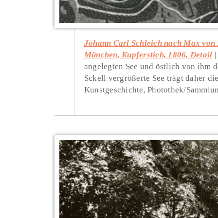
Johann Carl Schleich nach Max von 
München, Kupferstich, 1806, Detail
angelegten See und östlich von ihm d
Sckell vergrößerte See trägt daher d
Kunstgeschichte, Photothek/Sammlu