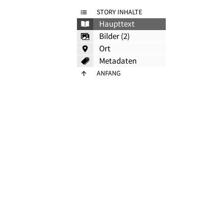
STORY INHALTE
Haupttext
Bilder (2)
Ort
Metadaten
ANFANG