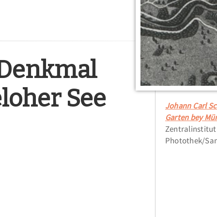
-Denkmal
loher See
Johann Carl Sc
Garten bey Mün
Zentralinstitu
Photothek/Sam