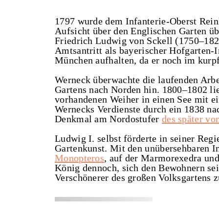
1797 wurde dem Infanterie-Oberst Rein
Aufsicht über den Englischen Garten üb
Friedrich Ludwig von Sckell (1750–1823
Amtsantritt als bayerischer Hofgarten-
München aufhalten, da er noch im kurpf
Werneck überwachte die laufenden Arbe
Gartens nach Norden hin. 1800–1802 li
vorhandenen Weiher in einen See mit e
Wernecks Verdienste durch ein 1838 na
Denkmal am Nordostufer
des später vo
Ludwig I. selbst förderte in seiner Regi
Gartenkunst. Mit den unübersehbaren I
Monopteros
, auf der Marmorexedra un
König dennoch, sich den Bewohnern sei
Verschönerer des großen Volksgartens z