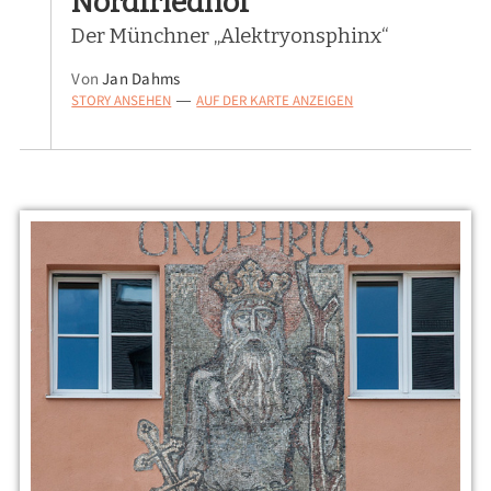
Nordfriedhof
Der Münchner „Alektryonsphinx“
Von
Jan Dahms
STORY ANSEHEN
AUF DER KARTE ANZEIGEN
—