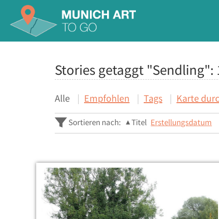
Stories getaggt "Sendling":
Alle
Empfohlen
Tags
Karte dur
Sortieren nach:
Titel
Erstellungsdatum