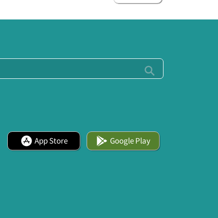
App Store
Google Play