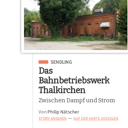
Eingeordnet unter
SENDLING
Das
Bahnbetriebswerk
Thalkirchen
Zwischen Dampf und Strom
Von
Philip Nätscher
STORY ANSEHEN
AUF DER KARTE ANZEIGEN
—