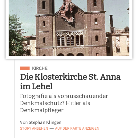
Eingeordnet unter
KIRCHE
Die Klosterkirche St. Anna
im Lehel
Fotografie als vorausschauender
Denkmalschutz? Hitler als
Denkmalpfleger
Von
Stephan Klingen
STORY ANSEHEN
AUF DER KARTE ANZEIGEN
—