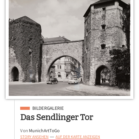
Eingeordnet unter
BILDERGALERIE
Das Sendlinger Tor
Von
MunichArtToGo
STORY ANSEHEN
AUF DER KARTE ANZEIGEN
—