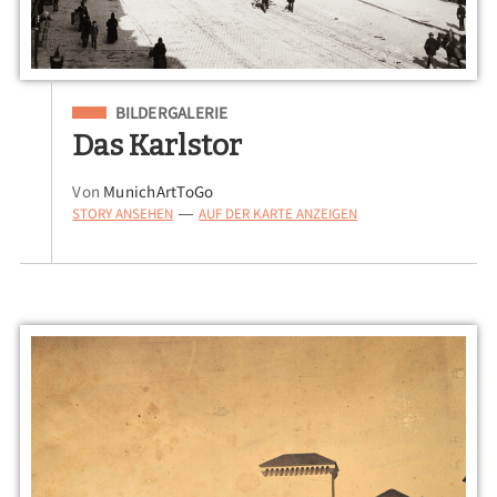
Eingeordnet unter
BILDERGALERIE
Das Karlstor
Von
MunichArtToGo
STORY ANSEHEN
AUF DER KARTE ANZEIGEN
—