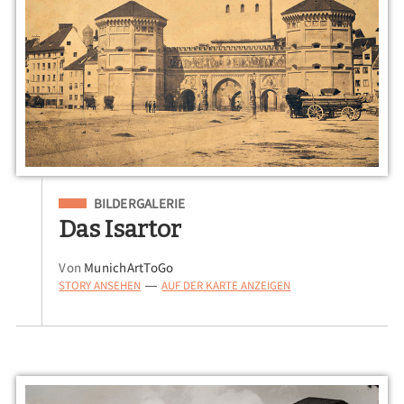
Eingeordnet unter
BILDERGALERIE
Das Isartor
Von
MunichArtToGo
STORY ANSEHEN
AUF DER KARTE ANZEIGEN
—