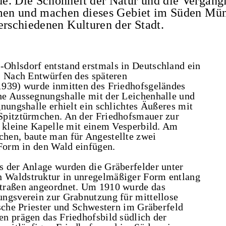
e. Die Schönheit der Natur und die Vergängl
mmen und machen dieses Gebiet im Süden Mü
erschiedenen Kulturen der Stadt.
Ohlsdorf entstand erstmals in Deutschland ein
. Nach Entwürfen des späteren
1939) wurde inmitten des Friedhofsgeländes
he Aussegnungshalle mit der Leichenhalle und
nungshalle erhielt ein schlichtes Äußeres mit
Spitztürmchen. An der Friedhofsmauer zur
e kleine Kapelle mit einem Vesperbild. Am
hen, baute man für Angestellte zwei
 Form in den Wald einfügen.
s der Anlage wurden die Gräberfelder unter
 Waldstruktur in unregelmäßiger Form entlang
straßen angeordnet. Um 1910 wurde das
ngsverein zur Grabnutzung für mittellose
ische Priester und Schwestern im Gräberfeld
n prägen das Friedhofsbild südlich der