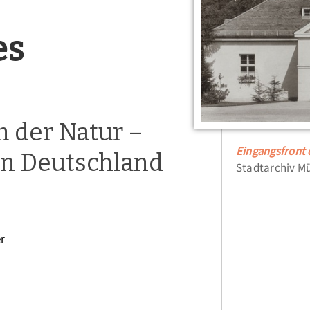
es
n der Natur –
Eingangsfront 
 in Deutschland
Stadtarchiv M
r