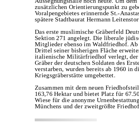
Aussegnungshalle noch heute. Um dem w
zusätzlichen Orientierungspunkt zu geb
Voralpengebietes erinnernde St.-Anastas
spätere Stadtbaurat Hermann Leitenstor
Das erste muslimische Gräberfeld Deut
Sektion 271 angelegt. Die liberale jüd
Mitglieder ebenso im Waldfriedhof. Ab
Drittel seiner bisherigen Fläche erweit
italienische Militärfriedhof verlegt, de
Gräber der deutschen Soldaten des Erst
verstarben, wurden bereits ab 1960 in d
Kriegsgräberstätte umgebettet.
Zusammen mit dem neuen Friedhofsteil 
163,76 Hektar und bietet Platz für 67.
Wiese für die anonyme Urnenbestattung.
Münchens und der zweitgrößte Friedhof