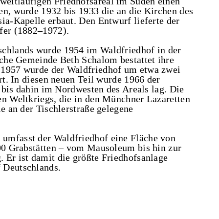
eitläufigen Friedhofsareal im Süden einen
en, wurde 1932 bis 1933 die an die Kirchen des
ia-Kapelle erbaut. Den Entwurf lieferte der
fer (1882–1972).
schlands wurde 1954 im Waldfriedhof in der
ische Gemeinde Beth Schalom bestattet ihre
 1957 wurde der Waldfriedhof um etwa zwei
ert. In diesen neuen Teil wurde 1966 der
r bis dahin im Nordwesten des Areals lag. Die
en Weltkriegs, die in den Münchner Lazaretten
ie an der Tischlerstraße gelegene
umfasst der Waldfriedhof eine Fläche von
500 Grabstätten – vom Mausoleum bis hin zur
 Er ist damit die größte Friedhofsanlage
 Deutschlands.