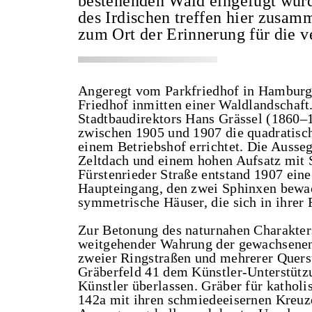
bestehenden Wald eingefügt wurd
des Irdischen treffen hier zusa
zum Ort der Erinnerung für die v
Angeregt vom Parkfriedhof in Hamburg-
Friedhof inmitten einer Waldlandschaft
Stadtbaudirektors Hans Grässel (1860–
zwischen 1905 und 1907 die quadratisc
einem Betriebshof errichtet. Die Ausseg
Zeltdach und einem hohen Aufsatz mit 
Fürstenrieder Straße entstand 1907 ein
Haupteingang, den zwei Sphinxen bewac
symmetrische Häuser, die sich in ihrer
Zur Betonung des naturnahen Charakter
weitgehender Wahrung der gewachsenen
zweier Ringstraßen und mehrerer Quer
Gräberfeld 41 dem Künstler-Unterstützu
Künstler überlassen. Gräber für kathol
142a mit ihren schmiedeeisernen Kreuze