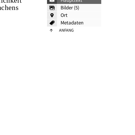
ichkeit
Haupttext
nchens
Bilder (5)
Ort
Metadaten
ANFANG