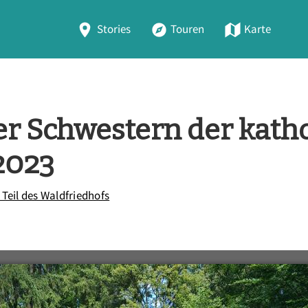
Stories
Touren
Karte
er Schwestern der kath
2023
 Teil des Waldfriedhofs