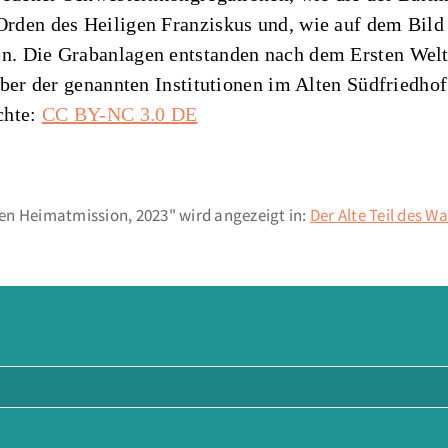
den des Heiligen Franziskus und, wie auf dem Bild 
. Die Grabanlagen entstanden nach dem Ersten Weltkr
ber der genannten Institutionen im Alten Südfriedhof
chte:
CC BY-NC 3.0 DE
en Heimatmission, 2023" wird angezeigt in:
Der Alte Teil des W