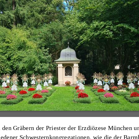
n den Gräbern der Priester der Erzdiözese München u
hiedener Schwesternkongregationen, wie die der Bar