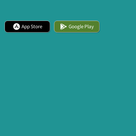
App Store
Google Play