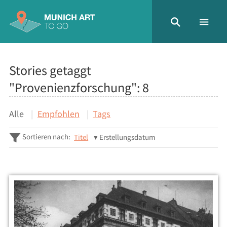
Stories getaggt
"Provenienzforschung":
8
Alle
Empfohlen
Tags
Sortieren nach:
Titel
Erstellungsdatum