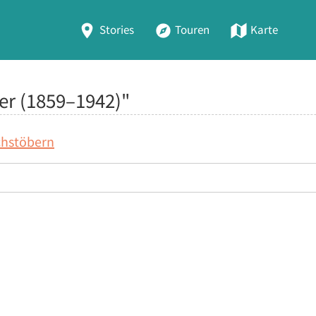
Stories
Touren
Karte
fer (1859–1942)"
chstöbern