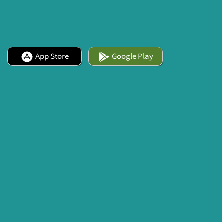
App Store
Google Play