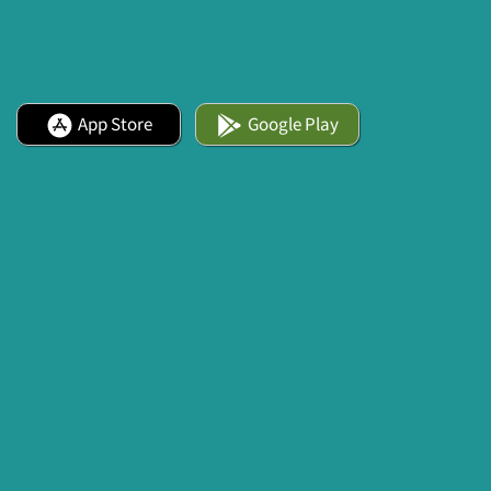
App Store
Google Play