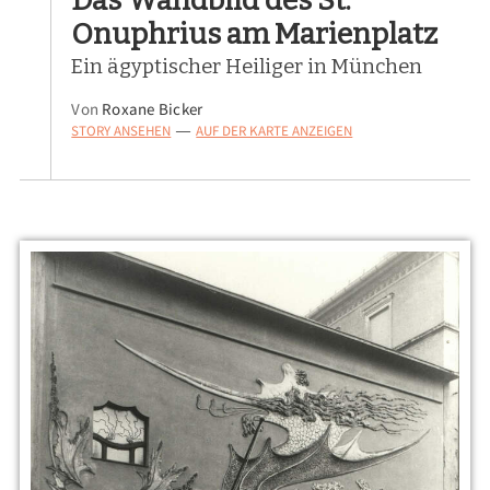
Onuphrius am Marienplatz
Ein ägyptischer Heiliger in München
Von
Roxane Bicker
STORY ANSEHEN
AUF DER KARTE ANZEIGEN
—