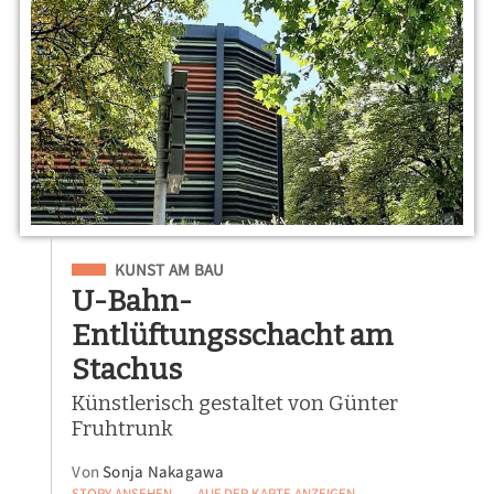
Eingeordnet unter
KUNST AM BAU
U-Bahn-
Entlüftungsschacht am
Stachus
Künstlerisch gestaltet von Günter
Fruhtrunk
Von
Sonja Nakagawa
STORY ANSEHEN
AUF DER KARTE ANZEIGEN
—