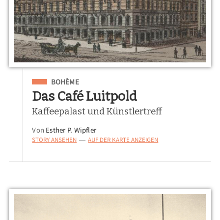
Eingeordnet unter
BOHÈME
Das Café Luitpold
Kaffeepalast und Künstlertreff
Von
Esther P. Wipfler
STORY ANSEHEN
AUF DER KARTE ANZEIGEN
—