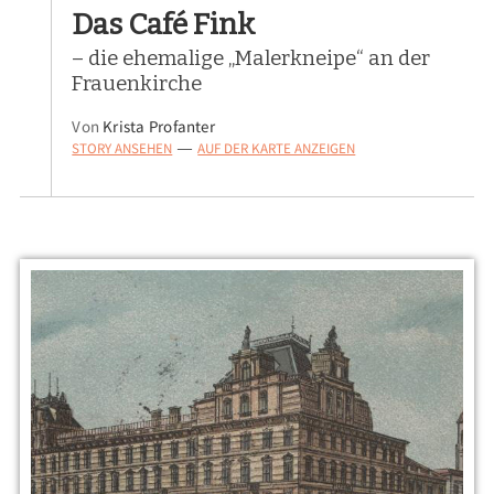
Das Café Fink
– die ehemalige „Malerkneipe“ an der
Frauenkirche
Von
Krista Profanter
STORY ANSEHEN
AUF DER KARTE ANZEIGEN
—