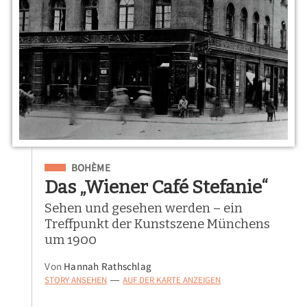
Eingeordnet unter
BOHÈME
Das „Wiener Café Stefanie“
Sehen und gesehen werden – ein
Treffpunkt der Kunstszene Münchens
um 1900
Von
Hannah Rathschlag
STORY ANSEHEN
AUF DER KARTE ANZEIGEN
—