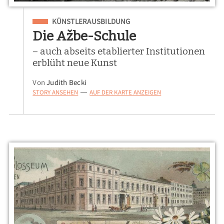
Eingeordnet unter
KÜNSTLERAUSBILDUNG
Die Ažbe-Schule
– auch abseits etablierter Institutionen
erblüht neue Kunst
Von
Judith Becki
STORY ANSEHEN
AUF DER KARTE ANZEIGEN
—