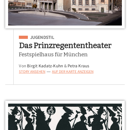
Eingeordnet unter
JUGENDSTIL
Das Prinzregententheater
Festspielhaus für München
Von
Birgit Kadatz-Kuhn
&
Petra Kraus
STORY ANSEHEN
AUF DER KARTE ANZEIGEN
—