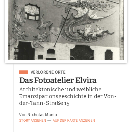
Eingeordnet unter
VERLORENE ORTE
Das Fotoatelier Elvira
Architektonische und weibliche
Emanzipationsgeschichte in der Von-
der-Tann-Straße 15
Von
Nicholas Maniu
STORY ANSEHEN
AUF DER KARTE ANZEIGEN
—