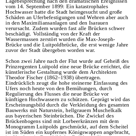
Lagebesprechung nach den dramatischen Ereignissen
vom 14. September 1899: Ein katastrophales
Hochwasser hatte die Stadt heimgesucht und große
Schäden an Uferbefestigungen und Wehren aber auch
in den Maximiliansanlagen und den Isarauen
verursacht. Zudem wurden fast alle Brücken schwer
beschädigt. Vollständig von der Kraft der
Wassermassen zerstört wurden die Max-Joseph-
Brücke und die Luitpoldbrücke, die erst wenige Jahre
zuvor der Stadt übergeben worden war.
Schon zwei Jahre nach der Flut wurde auf Geheiß des
Prinzregenten Luitpold eine neue Brücke errichtet, die
künstlerische Gestaltung wurde dem Architekten
Theodor Fischer (1862–1938) übertragen.
Eindrücklich zeugt die hohe steinerne Einfassung des
Ufers noch heute von den Bemühungen, durch
Regulierung des Flusses die neue Brücke vor
künftigen Hochwassern zu schützen. Geprägt wird das
Erscheinungsbild durch die Verkleidung des gesamten
Bauwerks mit Naturstein, hellgrauem Muschelkalk
aus bayerischen Steinbrüchen. Die Zwickel des
Brückenbogens sind mit Lorbeerkränzen mit dem
Monogramm Luitpolds geschmückt, auf dem Scheitel
ist im Süden ein kupfernes Königswappen angebracht,