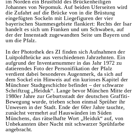
im Norden ein Brustbild des Brückenheiligen
Johannes von Nepomuk. Auf beiden Uferseiten wird
die Zufahrt auf die Brücke von in die Brüstung
eingefügten Sockeln mit Liegefiguren der vier
bayerischen Stammesgebiete flankiert: Rechts der Isar
handelt es sich um Franken und um Schwaben, auf
der der Innenstadt zugewandten Seite um Bayern und
um die Pfalz.
In der Photothek des ZI finden sich Aufnahmen der
Luitpoldbrücke aus verschiedenen Jahrzehnten. Ein
aufgrund der Inventarnummer in das Jahr 1972 zu
datierendes Foto der Personifikation der Pfalz
verdient dabei besonderes Augenmerk, da sich auf
dem Sockel ein Hinweis auf ein kurioses Kapitel der
Münchner Stadtgeschichte befindet – der schwarze
Schriftzug „Heiduk“. Lange bevor München Mitte der
1980er Jahre zur Geburtsstadt der deutschen Graffiti-
Bewegung wurde, trieben schon einmal Sprüher ihr
Unwesen in der Stadt. Ende der 60er Jahre tauchte,
zunächst vermehrt auf Hauswänden im Süden
Münchens, das rätselhafte Wort „Heiduk“ auf, von
Unbekannten über Nacht mit schwarzer Sprühfarbe
angebracht.