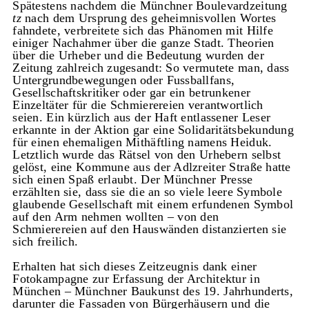
Spätestens nachdem die Münchner Boulevardzeitung
tz
nach dem Ursprung des geheimnisvollen Wortes
fahndete, verbreitete sich das Phänomen mit Hilfe
einiger Nachahmer über die ganze Stadt. Theorien
über die Urheber und die Bedeutung wurden der
Zeitung zahlreich zugesandt: So vermutete man, dass
Untergrundbewegungen oder Fussballfans,
Gesellschaftskritiker oder gar ein betrunkener
Einzeltäter für die Schmierereien verantwortlich
seien. Ein kürzlich aus der Haft entlassener Leser
erkannte in der Aktion gar eine Solidaritätsbekundung
für einen ehemaligen Mithäftling namens Heiduk.
Letztlich wurde das Rätsel von den Urhebern selbst
gelöst, eine Kommune aus der Adlzreiter Straße hatte
sich einen Spaß erlaubt. Der Münchner Presse
erzählten sie, dass sie die an so viele leere Symbole
glaubende Gesellschaft mit einem erfundenen Symbol
auf den Arm nehmen wollten – von den
Schmierereien auf den Hauswänden distanzierten sie
sich freilich.
Erhalten hat sich dieses Zeitzeugnis dank einer
Fotokampagne zur Erfassung der Architektur in
München – Münchner Baukunst des 19. Jahrhunderts,
darunter die Fassaden von Bürgerhäusern und die