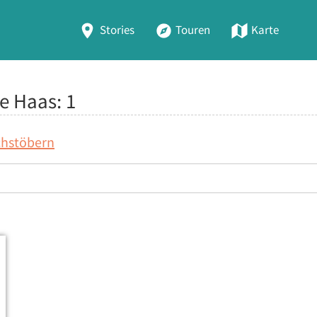
Stories
Touren
Karte
ie Haas:
1
chstöbern