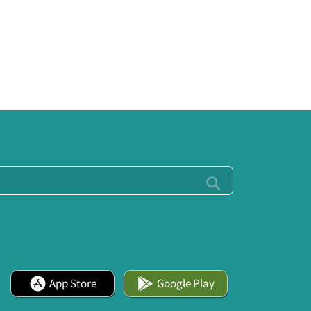
App Store
Google Play