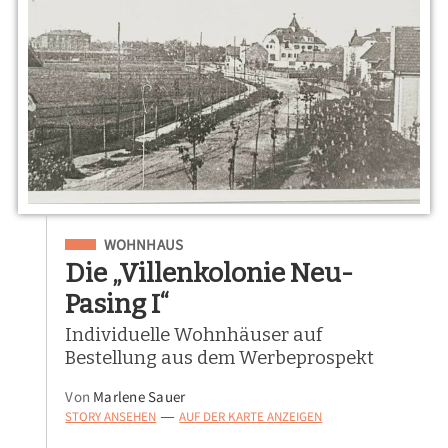
Eingeordnet unter
WOHNHAUS
Die „Villenkolonie Neu-
Pasing I“
Individuelle Wohnhäuser auf
Bestellung aus dem Werbeprospekt
Von
Marlene Sauer
STORY ANSEHEN
AUF DER KARTE ANZEIGEN
—