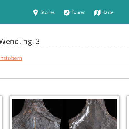
Stories
Touren
Karte
 Wendling:
3
chstöbern