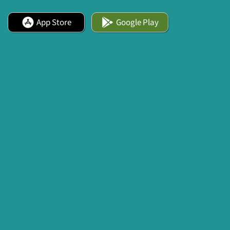
App Store
Google Play