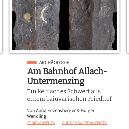
Eingeordnet unter
ARCHÄOLOGIE
Am Bahnhof Allach-
Untermenzing
Ein keltisches Schwert aus
einem baiuvarischen Friedhof
Von
Anna Enzensberger
&
Holger
Wendling
STORY ANSEHEN
AUF DER KARTE ANZEIGEN
—