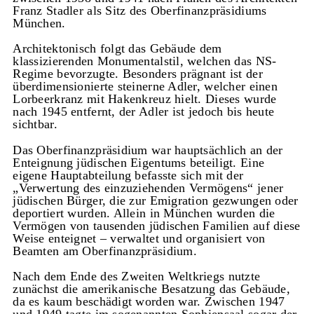
Franz Stadler als Sitz des Oberfinanzpräsidiums
München.
Architektonisch folgt das Gebäude dem
klassizierenden Monumentalstil, welchen das NS-
Regime bevorzugte. Besonders prägnant ist der
überdimensionierte steinerne Adler, welcher einen
Lorbeerkranz mit Hakenkreuz hielt. Dieses wurde
nach 1945 entfernt, der Adler ist jedoch bis heute
sichtbar.
Das Oberfinanzpräsidium war hauptsächlich an der
Enteignung jüdischen Eigentums beteiligt. Eine
eigene Hauptabteilung befasste sich mit der
„Verwertung des einzuziehenden Vermögens“ jener
jüdischen Bürger, die zur Emigration gezwungen oder
deportiert wurden. Allein in München wurden die
Vermögen von tausenden jüdischen Familien auf diese
Weise enteignet – verwaltet und organisiert von
Beamten am Oberfinanzpräsidium.
Nach dem Ende des Zweiten Weltkriegs nutzte
zunächst die amerikanische Besatzung das Gebäude,
da es kaum beschädigt worden war. Zwischen 1947
und 1949 tagte im sogenannten Sophiensaal sogar der