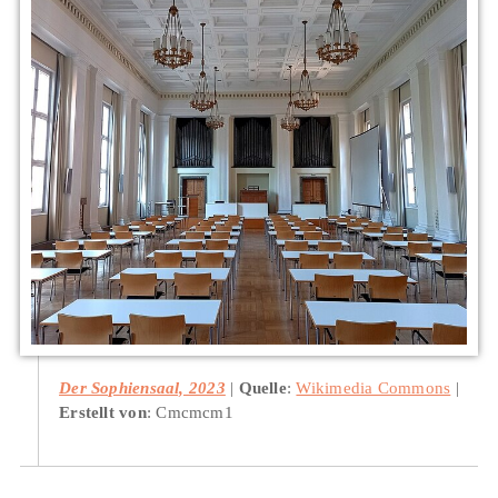
Der Sophiensaal, 2023
Quelle
:
Wikimedia Commons
Erstellt von
: Cmcmcm1