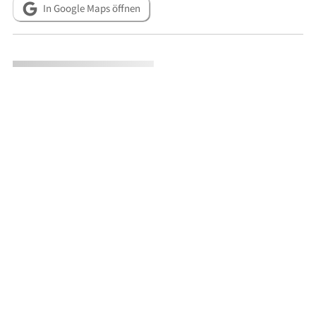
In Google Maps öffnen
Metadaten
RESSOURCEN
Heinrich Habel und Helga Hiemen: München, in: Bayerisches
Landesamt für Denkmalpflege (Hg.): Denkmäler in Bayern –
Regierungsbezirke. 3., Bd. I.1. München 1991.
ERINNERUNGSFILM an die FAMILIE MICHELS: Angie Michels
Rooney und Stephan Pfannschmidt: 1. Mai 2021, Seestraße 8