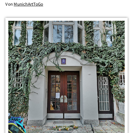
Von
MunichArtToGo