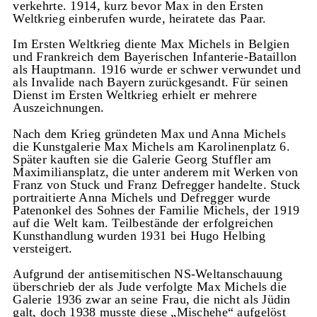
verkehrte. 1914, kurz bevor Max in den Ersten
Weltkrieg einberufen wurde, heiratete das Paar.
Im Ersten Weltkrieg diente Max Michels in Belgien
und Frankreich dem Bayerischen Infanterie-Bataillon
als Hauptmann. 1916 wurde er schwer verwundet und
als Invalide nach Bayern zurückgesandt. Für seinen
Dienst im Ersten Weltkrieg erhielt er mehrere
Auszeichnungen.
Nach dem Krieg gründeten Max und Anna Michels
die Kunstgalerie Max Michels am Karolinenplatz 6.
Später kauften sie die Galerie Georg Stuffler am
Maximiliansplatz, die unter anderem mit Werken von
Franz von Stuck und Franz Defregger handelte. Stuck
portraitierte Anna Michels und Defregger wurde
Patenonkel des Sohnes der Familie Michels, der 1919
auf die Welt kam. Teilbestände der erfolgreichen
Kunsthandlung wurden 1931 bei Hugo Helbing
versteigert.
Aufgrund der antisemitischen NS-Weltanschauung
überschrieb der als Jude verfolgte Max Michels die
Galerie 1936 zwar an seine Frau, die nicht als Jüdin
galt, doch 1938 musste diese „Mischehe“ aufgelöst