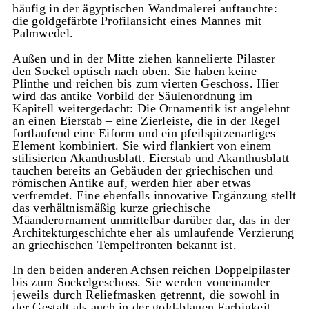
häufig in der ägyptischen Wandmalerei auftauchte:
die goldgefärbte Profilansicht eines Mannes mit
Palmwedel.
Außen und in der Mitte ziehen kannelierte Pilaster
den Sockel optisch nach oben. Sie haben keine
Plinthe und reichen bis zum vierten Geschoss. Hier
wird das antike Vorbild der Säulenordnung im
Kapitell weitergedacht: Die Ornamentik ist angelehnt
an einen Eierstab – eine Zierleiste, die in der Regel
fortlaufend eine Eiform und ein pfeilspitzenartiges
Element kombiniert. Sie wird flankiert von einem
stilisierten Akanthusblatt. Eierstab und Akanthusblatt
tauchen bereits an Gebäuden der griechischen und
römischen Antike auf, werden hier aber etwas
verfremdet. Eine ebenfalls innovative Ergänzung stellt
das verhältnismäßig kurze griechische
Mäanderornament unmittelbar darüber dar, das in der
Architekturgeschichte eher als umlaufende Verzierung
an griechischen Tempelfronten bekannt ist.
In den beiden anderen Achsen reichen Doppelpilaster
bis zum Sockelgeschoss. Sie werden voneinander
jeweils durch Reliefmasken getrennt, die sowohl in
der Gestalt als auch in der gold-blauen Farbigkeit