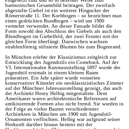
harmonischen Gesamtbild beitragen. Der zweifach
abgestufte Giebel ist ein weiterer Hingucker der
Römerstraße 11. Der Korbbogen – so bezeichnet man
einen gedrückten Rundbogen – wird um 1900
vermehrt verwendet. An dieser Fassade bildet die
Form sowohl den Abschluss des Giebels als auch den
Blendbogen im Giebelfeld, der zwei Fenster mit der
gleichen Form überfängt. Dazwischen wachsen
strahlenförmig stilisierte Blumen bis zum Bogenrand.
In München erlebte der Klassizismus zeitgleich zur
Entwicklung des Jugendstils ein Comeback. Auf der
VI. Internationalen Kunstausstellung 1897 wurde der
Jugendstil erstmals in einem kleinen Raum
präsentiert. Ein Jahr später wurde vonseiten
konservativer Künstler ein neoklassizistisches Zimmer
auf der Münchner Jahresausstellung gezeigt, das auch
der Architekt Henry Helbig mitgestaltete. Dem
Amerikaner waren architektonische Referenzen auf
antikisierende Formen also nicht fremd. Sie wurden in
der Folge an vielen Bauten verschiedenster
Architekten in München um 1900 mit Jugendstil-
Ornamenten verflochten. Helbig war aufgrund seiner
Herkunft darüber hinaus bestens mit der