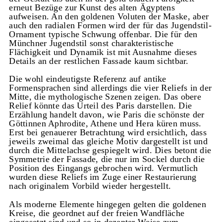
erneut Bezüge zur Kunst des alten Ägyptens
aufweisen. An den goldenen Voluten der Maske, aber
auch den radialen Formen wird der für das Jugendstil-
Ornament typische Schwung offenbar. Die für den
Münchner Jugendstil sonst charakteristische
Flächigkeit und Dynamik ist mit Ausnahme dieses
Details an der restlichen Fassade kaum sichtbar.
Die wohl eindeutigste Referenz auf antike
Formensprachen sind allerdings die vier Reliefs in der
Mitte, die mythologische Szenen zeigen. Das obere
Relief könnte das Urteil des Paris darstellen. Die
Erzählung handelt davon, wie Paris die schönste der
Göttinnen Aphrodite, Athene und Hera küren muss.
Erst bei genauerer Betrachtung wird ersichtlich, dass
jeweils zweimal das gleiche Motiv dargestellt ist und
durch die Mittelachse gespiegelt wird. Dies betont die
Symmetrie der Fassade, die nur im Sockel durch die
Position des Eingangs gebrochen wird. Vermutlich
wurden diese Reliefs im Zuge einer Restaurierung
nach originalem Vorbild wieder hergestellt.
Als moderne Elemente hingegen gelten die goldenen
Kreise, die geordnet auf der freien Wandfläche
eingesetzt sind und so in dezenter Weise zum