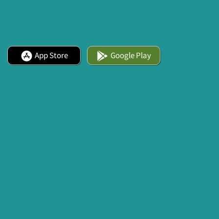
App Store
Google Play